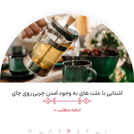
با علت‌ های به وجود آمدن چربی روی چای
ادامه مطلب
۱۶
…
۸
۷
۶
۵
۴
…
۱